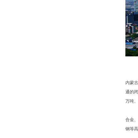
内蒙
通的
万吨
合金
钢等